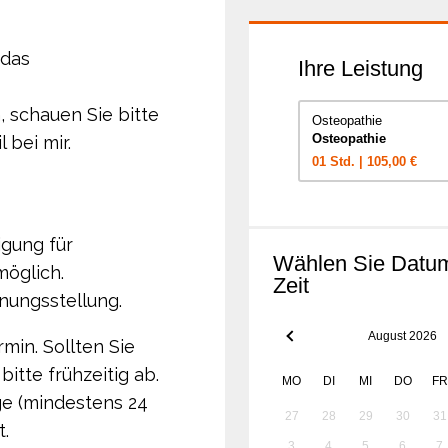
 das
Ihre Leistung
, schauen Sie bitte
Osteopathie
Osteopathie
 bei mir.
01 Std.
|
105,00 €
igung für
Wählen Sie Datu
öglich.
Zeit
nungsstellung.
August 2026
min. Sollten Sie
itte frühzeitig ab.
MO
DI
MI
DO
FR
ge (mindestens 24
27
28
29
30
31
t.
3
4
5
6
7