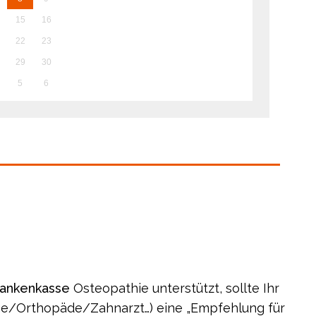
15
16
22
23
29
30
5
6
rankenkasse
Osteopathie unterstützt, sollte Ihr
ge/Orthopäde/Zahnarzt…) eine „Empfehlung für