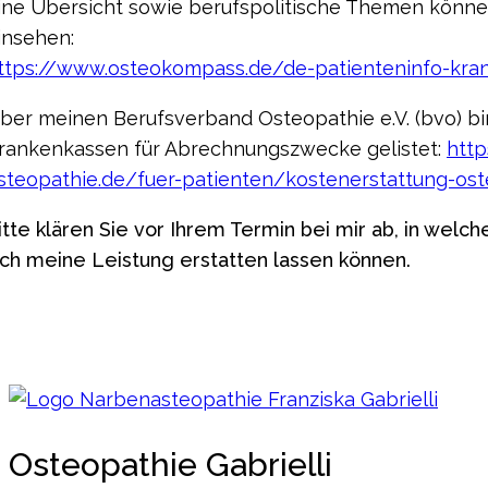
ine Übersicht sowie berufspolitische Themen können
insehen:
ttps://www.osteokompass.de/de-patienteninfo-kra
ber meinen Berufsverband Osteopathie e.V. (bvo) bi
rankenkassen für Abrechnungszwecke gelistet:
http
steopathie.de/fuer-patienten/kostenerstattung-os
itte klären Sie vor Ihrem Termin bei mir ab, in wel
ich meine Leistung erstatten lassen können.
Osteopathie Gabrielli