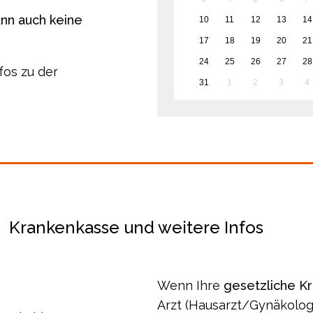
ann auch keine
10
11
12
13
14
17
18
19
20
21
24
25
26
27
28
fos zu der
31
1
2
3
4
Krankenkasse und weitere Infos
Wenn Ihre
gesetzliche K
Arzt (Hausarzt/Gynäkolo